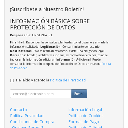
¡Suscríbete a Nuestro Boletín!
INFORMACIÓN BÁSICA SOBRE
PROTECCIÓN DE DATOS
Responsable
: UNIVERTIA, S.L.
Finalidad
: Responder las consultas planteadas por el usuario y enviarle la
información solicitada;
Legitimación
: Consentimiento del usuario;
Destinatarios
: Solo se realizan cesiones si existe una obligación legal;
Derechos
: Acceder, rectificar y suprimir, así como otros derechos, como se
indica en la información adicional;
Información Adicional
: Puede
consultar la información completa de Protección de Datos en nuestra
Política
de Privacidad
.
He leído y acepto la
Política de Privacidad
.
Enviar
Contacto
Información Legal
Política Privacidad
Política de Cookies
Condiciones de Compra
Formas de Pago
¿Quienes Somos?
Política de Calidad