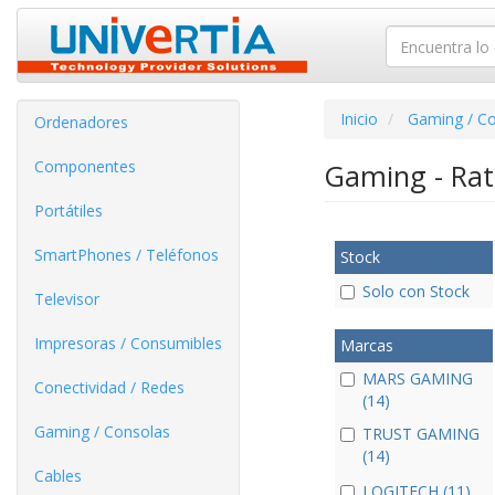
Inicio
Gaming / C
Ordenadores
Componentes
Gaming - Ra
Portátiles
SmartPhones / Teléfonos
Stock
Solo con Stock
Televisor
Impresoras / Consumibles
Marcas
MARS GAMING
Conectividad / Redes
(14)
Gaming / Consolas
TRUST GAMING
(14)
Cables
LOGITECH (11)