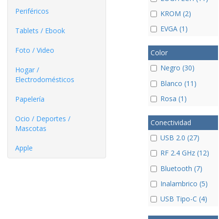
Periféricos
KROM (2)
EVGA (1)
Tablets / Ebook
Foto / Video
Color
Negro (30)
Hogar /
Electrodomésticos
Blanco (11)
Rosa (1)
Papelería
Ocio / Deportes /
Conectividad
Mascotas
USB 2.0 (27)
Apple
RF 2.4 GHz (12)
Bluetooth (7)
Inalambrico (5)
USB Tipo-C (4)