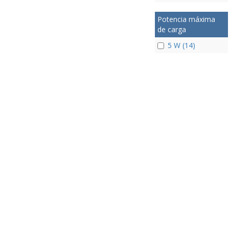
Potencia máxima
de carga
5 W (14)