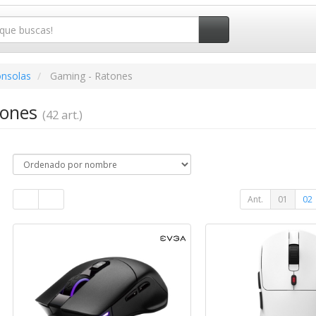
onsolas
Gaming - Ratones
tones
(42 art.)
Ant.
01
02