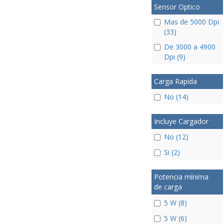
Sensor Optico
Mas de 5000 Dpi
(33)
De 3000 a 4900
Dpi (9)
Carga Rapida
No (14)
Incluye Cargador
No (12)
Si (2)
Potencia mínima
de carga
5 W (8)
5 W (6)