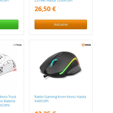
00 DPI
25748/ Hasta 12000 DPI
26,50 €
Avísame
rico Trust
Ratón Gaming Krom Keos/ Hasta
/ Batería
6400 DPI
0 DPI/