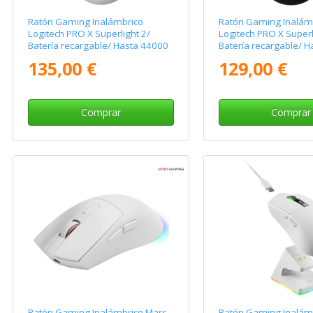
Ratón Gaming Inalámbrico
Ratón Gaming Inalám
Logitech PRO X Superlight 2/
Logitech PRO X Superl
Batería recargable/ Hasta 44000
Batería recargable/ 
DPI/ Blanco
DPI/ Negro
135,00 €
129,00 €
Comprar
Comprar
Ratón Gaming Inalámbrico Mars
Ratón Gaming Inalám