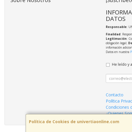
Sobre Nosotros
¡Suscríbet
INFORMA
DATOS
Responsable
: U
Finalidad
: Respon
Legitimación
: C
obligación legal;
De
información adicio
Datos en nuestra
P
He leído y 
Contacto
Política Priva
Condiciones 
¿Quienes So
Política de Cookies de univertiaonline.com