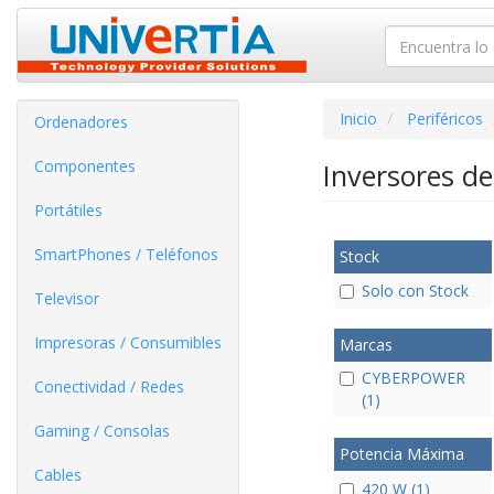
Inicio
Periféricos
Ordenadores
Componentes
Inversores d
Portátiles
SmartPhones / Teléfonos
Stock
Solo con Stock
Televisor
Impresoras / Consumibles
Marcas
CYBERPOWER
Conectividad / Redes
(1)
Gaming / Consolas
Potencia Máxima
Cables
420 W (1)