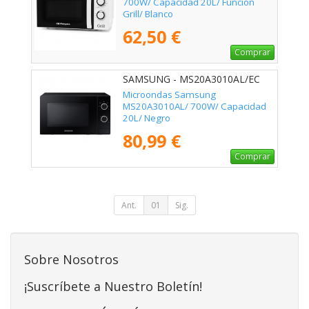
700W/ Capacidad 20L/ Función
Grill/ Blanco
62,50 €
Comprar
SAMSUNG - MS20A3010AL/EC
Microondas Samsung
MS20A3010AL/ 700W/ Capacidad
20L/ Negro
80,99 €
Comprar
Ant.
01
Sig.
Sobre Nosotros
¡Suscríbete a Nuestro Boletín!