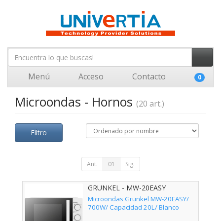
Menú
Acceso
Contacto
0
Microondas - Hornos
(20 art.)
Filtro
Ant.
01
Sig.
GRUNKEL - MW-20EASY
Microondas Grunkel MW-20EASY/
700W/ Capacidad 20L/ Blanco