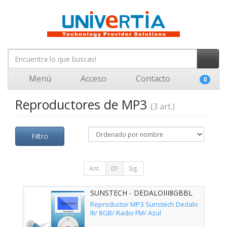
Menú
Acceso
Contacto
0
Reproductores de MP3
(3 art.)
Filtro
Ant.
01
Sig.
SUNSTECH - DEDALOIII8GBBL
Reproductor MP3 Sunstech Dedalo
III/ 8GB/ Radio FM/ Azul