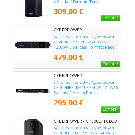
6 Salidas/ Formato Torre
309,00 €
Comprar
CYBERPOWER -
CP2000EIPFCRM2U
SAI Línea Interactiva Cyberpower
CP2000EIPFCRM2U/ 2000VA-
1200W/ 8 Salidas/ Formato Rack
479,00 €
Comprar
CYBERPOWER -
CP700EIPFCRM1U
SAI Línea Interactiva Cyberpower
CP700EIPFCRM1U/ 750VA-420W/ 6
Salidas/ Formato Rack
295,00 €
Comprar
CYBERPOWER - CP900EPFCLCD
SAI Línea Interactiva Cyberpower
CP900EPFCLCD/ 900VA-540W/ 6