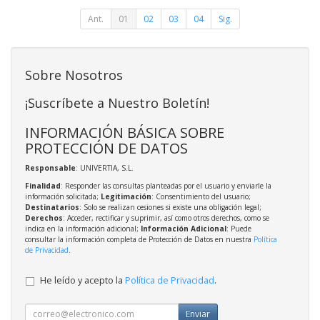
Ant.
01
02
03
04
Sig.
Sobre Nosotros
¡Suscríbete a Nuestro Boletín!
INFORMACIÓN BÁSICA SOBRE
PROTECCIÓN DE DATOS
Responsable
: UNIVERTIA, S.L.
Finalidad
: Responder las consultas planteadas por el usuario y enviarle la
información solicitada;
Legitimación
: Consentimiento del usuario;
Destinatarios
: Solo se realizan cesiones si existe una obligación legal;
Derechos
: Acceder, rectificar y suprimir, así como otros derechos, como se
indica en la información adicional;
Información Adicional
: Puede
consultar la información completa de Protección de Datos en nuestra
Política
de Privacidad
.
He leído y acepto la
Política de Privacidad
.
Enviar