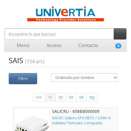
Menú
Acceso
Contacto
0
SAIS
(134 art.)
Filtro
Ant.
01
02
03
04
Sig.
SALICRU - 658BB000009
SAI DC Salicru SPS NET2 / 20W/ 4
Salidas/ Formato Compacto