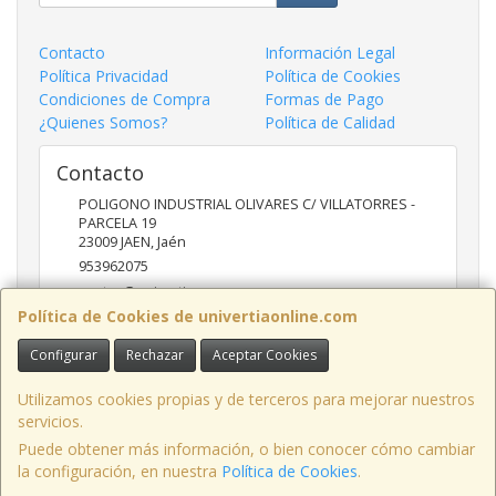
Contacto
Información Legal
Política Privacidad
Política de Cookies
Condiciones de Compra
Formas de Pago
¿Quienes Somos?
Política de Calidad
Contacto
POLIGONO INDUSTRIAL OLIVARES C/ VILLATORRES -
PARCELA 19
23009
JAEN
,
Jaén
953962075
ventas@univertia.es
Política de Cookies de univertiaonline.com
Configurar
Rechazar
Aceptar Cookies
Horario
09:30 -14:00 Y 16:30- 20:00 HORAS
Utilizamos cookies propias y de terceros para mejorar nuestros
servicios.
Puede obtener más información, o bien conocer cómo cambiar
la configuración, en nuestra
Política de Cookies
.
, , , , España. - C.I.F.: B23639248 - Tfno: