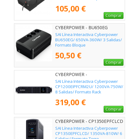
105,00 €
Comprar
CYBERPOWER - BU650EG
SAI Línea Interactiva Cyberpower
BU650EG/ 650VA-360W/ 3 Salidas/
Formato Bloque
50,50 €
Comprar
CYBERPOWER -
CP1200EIPFCRM2U
SAI Línea Interactiva Cyberpower
CP1200EIPFCRM2U/ 1200VA-750W/
8 Salidas/ Formato Rack
319,00 €
Comprar
CYBERPOWER - CP1350EPFCLCD
SAI Línea Interactiva Cyberpower
CP1350EPFCLCD/ 1350VA-810W/ 6
Salidas/ Formato Torre