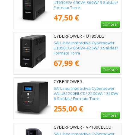
UT650EG/ 650VA-360W/ 3 Salidas/
Formato Torre
47,50 €
Comprar
CYBERPOWER - UT850EG
SAI Línea Interactiva Cyberpower
UT850EG/ 850VA-425W/ 3 Salidas/
Formato Torre
67,99 €
Comprar
CYBERPOWER -
VALUE2200EILCD
SAI Línea Interactiva Cyberpower
VALUE2200EILCD/ 2200VA-1320W/
6 Salidas/ Formato Torre
255,00 €
Comprar
CYBERPOWER - VP1000ELCD
SAI Línea Interactiva Cyberpower