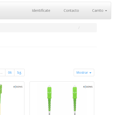
Identifícate
Contacto
Carrito
...
06
Sig.
Mostrar