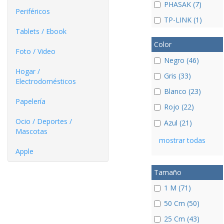
PHASAK (7)
Periféricos
TP-LINK (1)
Tablets / Ebook
Color
Foto / Video
Negro (46)
Hogar /
Gris (33)
Electrodomésticos
Blanco (23)
Papelería
Rojo (22)
Ocio / Deportes /
Azul (21)
Mascotas
mostrar todas
Apple
Tamaño
1 M (71)
50 Cm (50)
25 Cm (43)