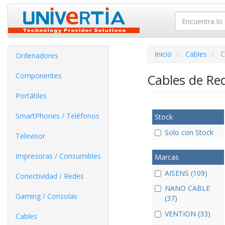
Inicio
Cables
C
Ordenadores
Componentes
Cables de Re
Portátiles
SmartPhones / Teléfonos
Stock
Solo con Stock
Televisor
Impresoras / Consumibles
Marcas
AISENS (109)
Conectividad / Redes
NANO CABLE
Gaming / Consolas
(37)
VENTION (33)
Cables