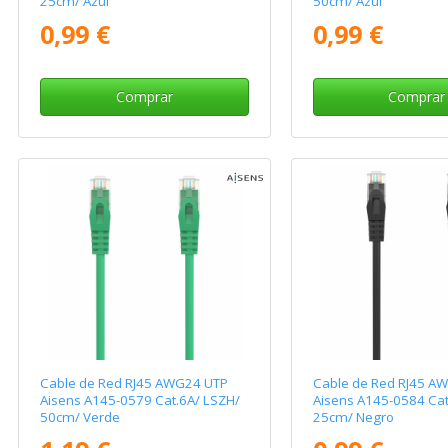
25cm/ Azul
50cm/ Azul
0,99 €
0,99 €
Comprar
Comprar
Cable de Red RJ45 AWG24 UTP
Cable de Red RJ45 A
Aisens A145-0579 Cat.6A/ LSZH/
Aisens A145-0584 Cat
50cm/ Verde
25cm/ Negro