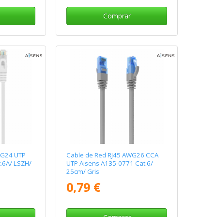
Comprar
WG24 UTP
Cable de Red RJ45 AWG26 CCA
.6A/ LSZH/
UTP Aisens A135-0771 Cat.6/
25cm/ Gris
0,79 €