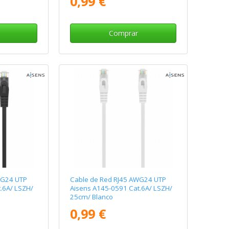
0,99 €
Comprar
WG24 UTP
Cable de Red RJ45 AWG24 UTP
.6A/ LSZH/
Aisens A145-0591 Cat.6A/ LSZH/
25cm/ Blanco
0,99 €