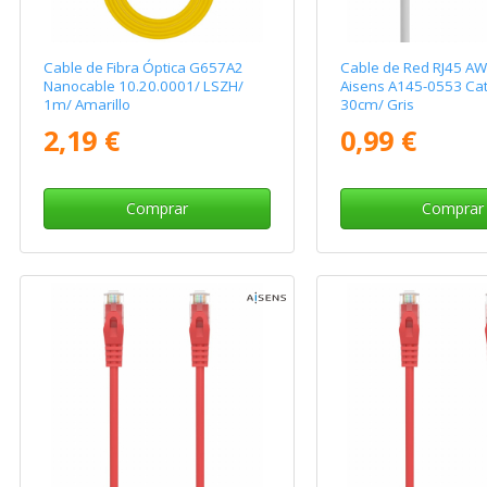
Cable de Fibra Óptica G657A2
Cable de Red RJ45 A
Nanocable 10.20.0001/ LSZH/
Aisens A145-0553 Cat
1m/ Amarillo
30cm/ Gris
2,19 €
0,99 €
Comprar
Comprar