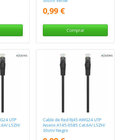
30cm/ Verde
0,99 €
Comprar
WG24 UTP
Cable de Red RJ45 AWG24 UTP
.6A/ LSZH/
Aisens A145-0585 Cat.6A/ LSZH/
30cm/ Negro