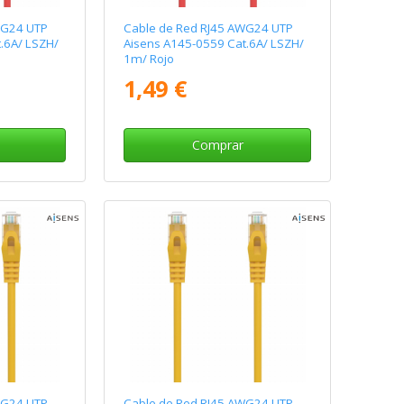
WG24 UTP
Cable de Red RJ45 AWG24 UTP
.6A/ LSZH/
Aisens A145-0559 Cat.6A/ LSZH/
1m/ Rojo
1,49 €
Comprar
WG24 UTP
Cable de Red RJ45 AWG24 UTP