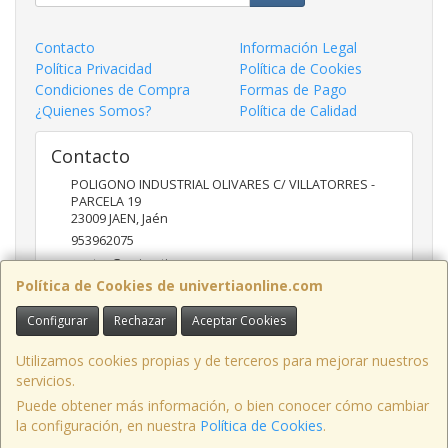
Contacto
Información Legal
Política Privacidad
Política de Cookies
Condiciones de Compra
Formas de Pago
¿Quienes Somos?
Política de Calidad
Contacto
POLIGONO INDUSTRIAL OLIVARES C/ VILLATORRES -
PARCELA 19
23009
JAEN
,
Jaén
953962075
ventas@univertia.es
Política de Cookies de univertiaonline.com
Configurar
Rechazar
Aceptar Cookies
Horario
09:30 -14:00 Y 16:30- 20:00 HORAS
Utilizamos cookies propias y de terceros para mejorar nuestros
servicios.
Puede obtener más información, o bien conocer cómo cambiar
la configuración, en nuestra
Política de Cookies
.
, , , , España. - C.I.F.: B23639248 - Tfno: