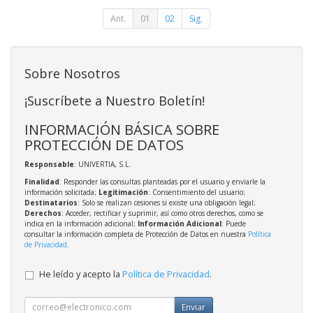
Ant.
01
02
Sig.
Sobre Nosotros
¡Suscríbete a Nuestro Boletín!
INFORMACIÓN BÁSICA SOBRE
PROTECCIÓN DE DATOS
Responsable
: UNIVERTIA, S.L.
Finalidad
: Responder las consultas planteadas por el usuario y enviarle la
información solicitada;
Legitimación
: Consentimiento del usuario;
Destinatarios
: Solo se realizan cesiones si existe una obligación legal;
Derechos
: Acceder, rectificar y suprimir, así como otros derechos, como se
indica en la información adicional;
Información Adicional
: Puede
consultar la información completa de Protección de Datos en nuestra
Política
de Privacidad
.
He leído y acepto la
Política de Privacidad
.
Enviar