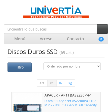
Menú
Acceso
Contacto
0
Discos Duros SSD
(69 art.)
Filtro
Ant.
01
02
Sig.
APACER - AP1TBAS2280P4-1
Disco SSD Apacer AS2280P4 1TB/
M.2 2280 PCIe Gen3/ Full Capacity