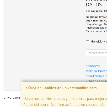
DATOS
Responsable
: U
Finalidad
: Respon
Legitimación
: C
obligación legal;
De
información adicio
Datos en nuestra
P
He leído y 
Contacto
Política Priva
Condiciones 
¿Quienes So
Política de Cookies de univertiaonline.com
univertiaonline.com © 2026
Utilizamos cookies propias y de terceros para mejorar
Puede obtener más información, o bien conocer cómo