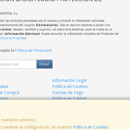
NIVERTIA, S.L.
der las consultas planteadas por el usuario y enviarle la información solicitada;
onsentimiento del usuario;
Destinatarios
: Solo se realizan cesiones si existe una
rechos
: Acceder, rectificar y suprimir, así como otros derechos, como se indica en la
nal;
Información Adicional
: Puede consultar la información completa de Protección de
olítica de Privacidad
.
acepto la
Política de Privacidad
.
Enviar
Información Legal
cidad
Política de Cookies
de Compra
Formas de Pago
mos?
Política de Calidad
 nuestros servicios.
 cambiar la configuración, en nuestra
, , , , España. - C.I.F.: B23639248 - Tfno:
Política de Cookies
.