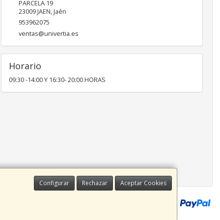
PARCELA 19
23009
JAEN
,
Jaén
953962075
ventas@univertia.es
Horario
09:30 -14:00 Y 16:30- 20:00 HORAS
Configurar
Rechazar
Aceptar Cookies