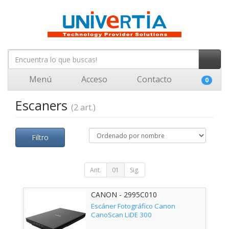
Menú
Acceso
Contacto
0
Escaners
(2 art.)
Filtro
Ant.
01
Sig.
CANON - 2995C010
Escáner Fotográfico Canon
CanoScan LiDE 300