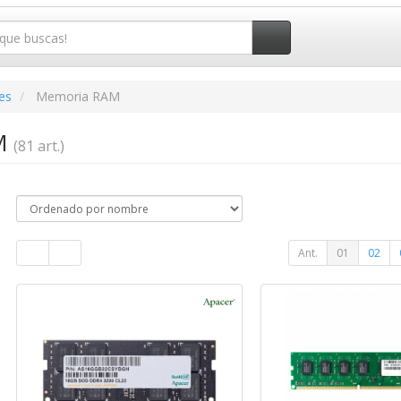
es
Memoria RAM
M
(81 art.)
Ant.
01
02