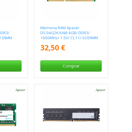
Memoria RAM Apacer
DDR3/
DS.04G2K.KAM 4GB/ DDR3/
/ DIMM
1600MHz/ 1.5V/ CL11/ SODIMM
32,50 €
Comprar