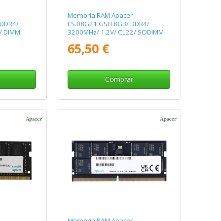
Memoria RAM Apacer
 DDR4/
ES.08G21.GSH 8GB/ DDR4/
/ DIMM
3200MHz/ 1.2V/ CL22/ SODIMM
65,50 €
Comprar
Memoria RAM Apacer