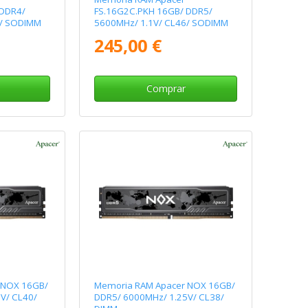
 DDR4/
FS.16G2C.PKH 16GB/ DDR5/
2/ SODIMM
5600MHz/ 1.1V/ CL46/ SODIMM
245,00 €
Comprar
 NOX 16GB/
Memoria RAM Apacer NOX 16GB/
V/ CL40/
DDR5/ 6000MHz/ 1.25V/ CL38/