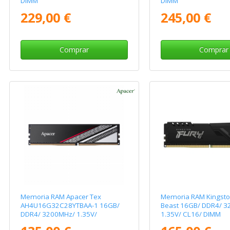
DIMM
DIMM
229,00 €
245,00 €
Comprar
Comprar
Memoria RAM Apacer Tex
Memoria RAM Kingsto
AH4U16G32C28YTBAA-1 16GB/
Beast 16GB/ DDR4/ 
DDR4/ 3200MHz/ 1.35V/
1.35V/ CL16/ DIMM
CL16/20/20/38/ DIMM