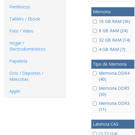
Periféricos
Memoria
Tablets / Ebook
16 GB RAM (36)
8 GB RAM (24)
Foto / Video
32 GB RAM (14)
Hogar /
Electrodomésticos
4 GB RAM (7)
Papelería
Tipo de Memoria
Ocio / Deportes /
Memoria DDR4
Mascotas
(40)
Memoria DDR5
Apple
(30)
Memoria DDR3
(11)
Latencia CAS
CL22 (14)