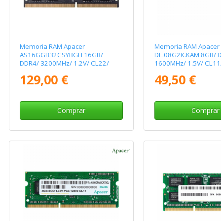
Memoria RAM Apacer
Memoria RAM Apacer
AS16GGB32CSYBGH 16GB/
DL.08G2K.KAM 8GB/ 
DDR4/ 3200MHz/ 1.2V/ CL22/
1600MHz/ 1.5V/ CL11
SODIMM
129,00 €
49,50 €
Comprar
Comprar