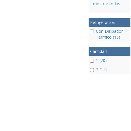
mostrar todas
Refrigeracion
Con Disipador
Termico (15)
Cantidad
1 (70)
2 (11)