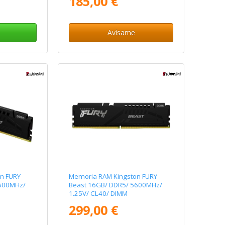
185,00 €
Avísame
n FURY
Memoria RAM Kingston FURY
5600MHz/
Beast 16GB/ DDR5/ 5600MHz/
1.25V/ CL40/ DIMM
299,00 €