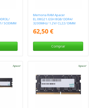
Memoria RAM Apacer
DDR3L/
EL.08G21.GSH 8GB/ DDR4/
11/ SODIMM
3200MHz/ 1.2V/ CL22/ DIMM
62,50 €
Comprar